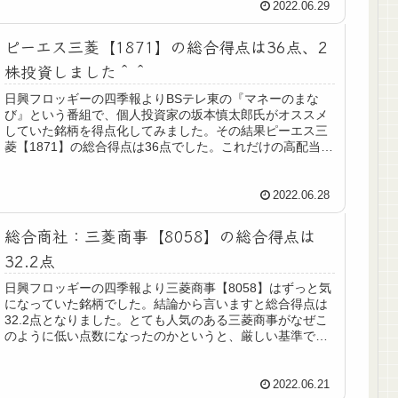
2022.06.29
ピーエス三菱【1871】の総合得点は36点、2
株投資しました＾＾
日興フロッギーの四季報よりBSテレ東の『マネーのまな
び』という番組で、個人投資家の坂本慎太郎氏がオススメ
していた銘柄を得点化してみました。その結果ピーエス三
菱【1871】の総合得点は36点でした。これだけの高配当
で、この点数なので素晴らしい...
2022.06.28
総合商社：三菱商事【8058】の総合得点は
32.2点
日興フロッギーの四季報より三菱商事【8058】はずっと気
になっていた銘柄でした。結論から言いますと総合得点は
32.2点となりました。とても人気のある三菱商事がなぜこ
のように低い点数になったのかというと、厳しい基準で点
数化しているからです。三...
2022.06.21