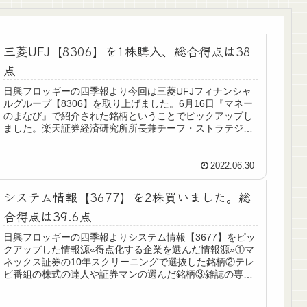
三菱UFJ【8306】を1株購入、総合得点は38
点
日興フロッギーの四季報より今回は三菱UFJフィナンシャ
ルグループ【8306】を取り上げました。6月16日『マネー
のまなび』で紹介された銘柄ということでピックアップし
ました。楽天証券経済研究所所長兼チーフ・ストラテジス
トの窪田真之氏の注目銘柄...
2022.06.30
システム情報【3677】を2株買いました。総
合得点は39.6点
日興フロッギーの四季報よりシステム情報【3677】をピッ
クアップした情報源«得点化する企業を選んだ情報源»①マ
ネックス証券の10年スクリーニングで選抜した銘柄②テレ
ビ番組の株式の達人や証券マンの選んだ銘柄③雑誌の専門
家が選んだ銘柄④専業主夫...