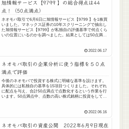
旭情報サービス【9799 】の総合得点は44
点！（50点満点）
ネオモバ取引で6月6日に旭情報サービス【9799 】を1株買
いました。マネックス証券の10年スクリーニングで抽出し
た旭情報サービス【9799】が私独自の評価基準で何点くら
いの位置にいるのかを調べました。結果としては50点満点
中44点でした。...
2022.06.17
ネオモバ取引の企業分析に使う指標を５０点
満点で評価
今後のネオモバで投資する株式に明確な基準を設けます。
具体的には私独自の基準を15項目つくりました。それぞれ
に配点を与え、合計50点満点で点数化するという作業を行
います。50点満点中、点数の高い株式銘柄に投資をして、
その株式が本当に値上がりす...
2022.06.16
ネオモバ取引の資産公開 2022年6月9日現在