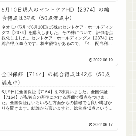
6月10日購入のセントケアHD【2374】の総
合得点は39点（50点満点中）
ネオモバ取引で6月10日に5株のセントケア・ホールディン
グス【2374】を購入しました。その株について、評価を点
数化しました。セントケア・ホールディングス【2374】は
総合得点39点です。株主優待があるので、『4. 配当利回
り』に関しては、...
2022.06.19
全国保証【7164】の総合得点は42点（50点
満点中）
6月9日に全国保証【7164】を2株買いました。全国保証
【7164】が私独自の基準における評価で得点をつけまし
た。全国保証はいろいろな方面からの情報でも良い噂ばか
りを聞きます。結論から言いますと、総合点42点という高
得点になりました。噂に違...
2022.06.17