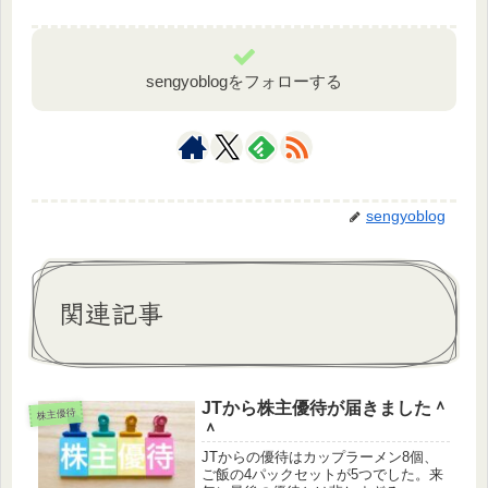
sengyoblogをフォローする
sengyoblog
関連記事
JTから株主優待が届きました＾
株主優待
＾
JTからの優待はカップラーメン8個、
ご飯の4パックセットが5つでした。来