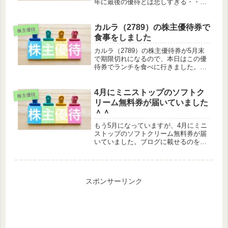
年に最後の優待とは悲しすぎる・・・
ついに待ちに待ったJTの優待が届きま
した＾＾初めての優待ですが、来年で
終わりとのこと。非常に残念です。。
カルラ（2789）の株主優待券で
株主優待
将来、老後の生活費を補うため...
食事をしました
カルラ（2789）の株主優待券が5月末
で期限切れになるので、本日はこの優
待券でランチを食べに行きました。期
限切れで使えなくなるのはもったいな
いですからね。5月末で期限切れとなる
優待も多いので、株主優待で有名な桐
4月にミニストップのソフトク
株主優待
谷さんも5月は優待券の消費で大...
リーム無料券が届いていました
＾＾
もう5月になっていますが、4月にミニ
ストップのソフトクリーム無料券が届
いていました。ブログに載せるのをす
っかりと忘れていました。ミニストッ
プのソフトクリーム無料券はこれから
の時期は最高ですね。ミニストップの
優待はソフトクリーム無料券が半年
スポンサーリンク
に...