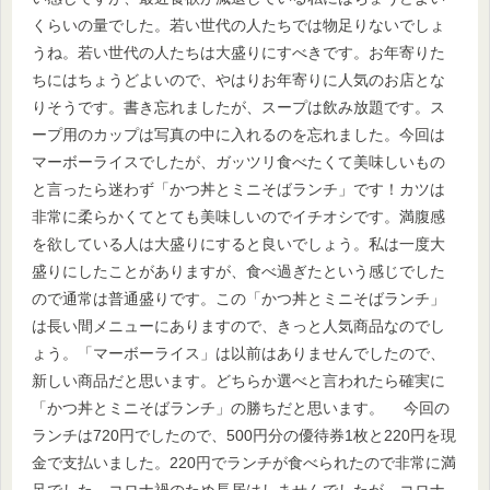
くらいの量でした。若い世代の人たちでは物足りないでしょ
うね。若い世代の人たちは大盛りにすべきです。お年寄りた
ちにはちょうどよいので、やはりお年寄りに人気のお店とな
りそうです。書き忘れましたが、スープは飲み放題です。ス
ープ用のカップは写真の中に入れるのを忘れました。今回は
マーボーライスでしたが、ガッツリ食べたくて美味しいもの
と言ったら迷わず「かつ丼とミニそばランチ」です！カツは
非常に柔らかくてとても美味しいのでイチオシです。満腹感
を欲している人は大盛りにすると良いでしょう。私は一度大
盛りにしたことがありますが、食べ過ぎたという感じでした
ので通常は普通盛りです。この「かつ丼とミニそばランチ」
は長い間メニューにありますので、きっと人気商品なのでし
ょう。「マーボーライス」は以前はありませんでしたので、
新しい商品だと思います。どちらか選べと言われたら確実に
「かつ丼とミニそばランチ」の勝ちだと思います。 今回の
ランチは720円でしたので、500円分の優待券1枚と220円を現
金で支払いました。220円でランチが食べられたので非常に満
足でした。コロナ禍のため長居はしませんでしたが、コロナ