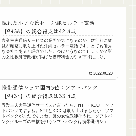
隠れた小さな逸材：沖縄セルラー電話
【9436】の総合得点は42.4点
専業主夫通信サービスの業界で気になるのが、数年前に雑
誌が頻繁に取り上げた沖縄セルラー電話です。とても優秀
な会社であると評判でした。今はどうなのでしょうか？謎
の女性教師菅政権が掲げた携帯料金の引き下げにより、沖
縄セルラー電話でも単価下落が続い...
2022.08.20
携帯通信シェア国内3位：ソフトバンク
【9434】の総合得点は33.4点
専業主夫大手通信サービスと言ったら、NTT・KDDI・ソフ
トバンクですよね。NTTとKDDIは取り上げましたが、ソフ
トバンクがまだですよね。謎の女性教師そうね。ソフトバ
ンクグループの中核を担うソフトバンクは携帯通信シェア
国内第3位よ。専業主...