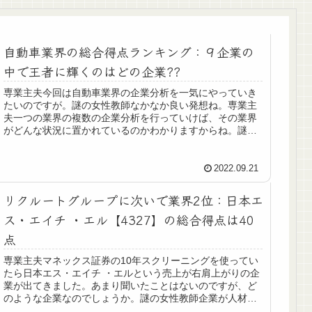
自動車業界の総合得点ランキング：９企業の
中で王者に輝くのはどの企業??
専業主夫今回は自動車業界の企業分析を一気にやっていき
たいのですが。謎の女性教師なかなか良い発想ね。専業主
夫一つの業界の複数の企業分析を行っていけば、その業界
がどんな状況に置かれているのかわかりますからね。謎の
女性教師最近、問題になっている日...
2022.09.21
リクルートグループに次いで業界2位：日本エ
ス・エイチ ・エル【4327】の総合得点は40
点
専業主夫マネックス証券の10年スクリーニングを使ってい
たら日本エス・エイチ ・エルという売上が右肩上がりの企
業が出てきました。あまり聞いたことはないのですが、ど
のような企業なのでしょうか。謎の女性教師企業が人材採
用や研修などに行う適性テスト...