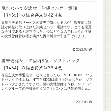
隠れた小さな逸材：沖縄セルラー電話
【9436】の総合得点は42.4点
専業主夫通信サービスの業界で気になるのが、数年前に雑
誌が頻繁に取り上げた沖縄セルラー電話です。とても優秀
な会社であると評判でした。今はどうなのでしょうか？謎
の女性教師菅政権が掲げた携帯料金の引き下げにより、沖
縄セルラー電話でも単価下落が続い...
2022.08.20
携帯通信シェア国内3位：ソフトバンク
【9434】の総合得点は33.4点
専業主夫大手通信サービスと言ったら、NTT・KDDI・ソフ
トバンクですよね。NTTとKDDIは取り上げましたが、ソフ
トバンクがまだですよね。謎の女性教師そうね。ソフトバ
ンクグループの中核を担うソフトバンクは携帯通信シェア
国内第3位よ。専業主...
2022.08.19