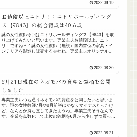
2022.09.19
お値段以上ニトリ！：ニトリホールディング
ス【9843】の総合得点は40.6点
謎の女性教師今回はニトリホールディングス【9843】を取
り上げてみたいと思います。専業主夫お値段以上、ニト
リ！ですね＾＾謎の女性教師（無視）国内首位の家具・イ
ンテリアを製造し販売する会社ね。専業主夫オリジナルの
商品がたくさんあって、いつもワ...
2022.08.30
8月21日現在のネオモバの資産と銘柄を公開
しました
専業主夫いつも通りネオモバの資産を公開したいと思いま
す。謎の女性教師7月や8月前半はかなりマイナスだったけ
ど、なんとか持ち直してきたようね。専業主夫そうなんで
す。企業を点数化して上位の銘柄を6月から少しずつ買って
いますが、今のところ順調に株...
2022.08.21