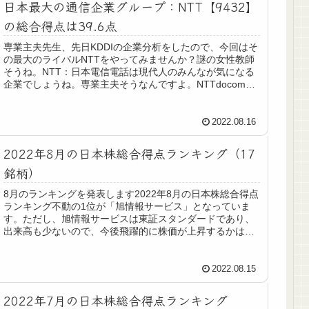
日本最大の通信企業グループ：NTT【9432】
の総合得点は39.6点
専業主夫先生、先日KDDIの企業分析をしたので、今回はそ
の最大のライバルNTTをやってみませんか？謎の女性教師
そうね。NTT：日本電信電話は現代人のみんなが気になる
企業でしょうね。専業主夫そうなんですよ。NTTdocomo
を完全に傘下におさ...
2022.08.16
2022年8月の日本株総合得点ランキング（17
銘柄）
8月のランキングを発表します2022年8月の日本株総合得点
ランキング不動の1位が「旭情報サービス」となっていま
す。ただし、旭情報サービスは東証スタンダードであり、
出来高も少ないので、今後飛躍的に株価が上昇するかはわ
かりません。時価総額も95...
2022.08.15
2022年7月の日本株総合得点ランキング